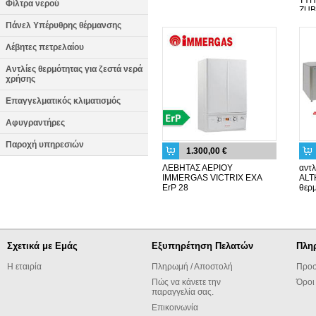
ΤΥΠ
Φίλτρα νερού
ZU
Πάνελ Υπέρυθρης θέρμανσης
Λέβητες πετρελαίου
Αντλίες θερμότητας για ζεστά νερά
χρήσης
Επαγγελματικός κλιματισμός
Αφυγραντήρες
Παροχή υπηρεσιών
1.300,00 €
ΛΕΒΗΤΑΣ ΑΕΡΙΟΥ
αντλ
IMMERGAS VICTRIX EXA
ALT
ErP 28
θερ
Σχετικά με Εμάς
Εξυπηρέτηση Πελατών
Πλη
Η εταιρία
Πληρωμή / Αποστολή
Προσ
Πώς να κάνετε την
Όροι
παραγγελία σας.
Επικοινωνία