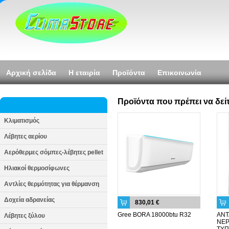
Αρχική σελίδα
Η εταιρία
Προϊόντα
Επικοινωνία
Προϊόντα που πρέπει να δεί
Κλιματισμός
Λέβητες αερίου
Αερόθερμες σόμπες-λέβητες pellet
Ηλιακοί θερμοσίφωνες
Αντλίες θερμότητας για θέρμανση
Δοχεία αδρανείας
830,01 €
Gree BORA 18000btu R32
ΑΝΤ
Λέβητες ξύλου
ΝΕΡ