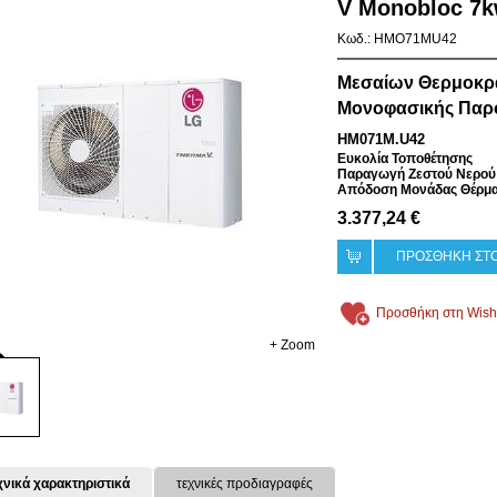
V Monobloc 7
Κωδ.: HMO71MU42
Μεσαίων Θερμοκρα
Μονοφασικής Παρ
HM071M.U42
Ευκολία Τοποθέτησης
Παραγωγή Ζεστού Νερού 
Απόδοση Μονάδας Θέρμα
3.377,24 €
ΠΡΟΣΘΗΚΗ ΣΤΟ
Προσθήκη στη Wish 
+ Zoom
χνικά χαρακτηριστικά
τεχνικές προδιαγραφές