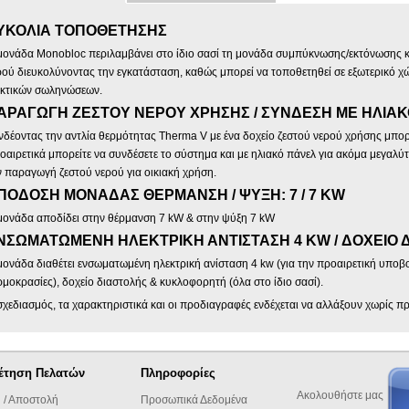
ΥΚΟΛΙΑ ΤΟΠΟΘΕΤΗΣΗΣ
μονάδα Monobloc περιλαμβάνει στο ίδιο σασί τη μονάδα συμπύκνωσης/εκτόνωσης
ρού διευκολύνοντας την εγκατάσταση, καθώς μπορεί να τοποθετηθεί σε εξωτερικό 
κτικών σωληνώσεων.
ΑΡΑΓΩΓΗ ΖΕΣΤΟΥ ΝΕΡΟΥ ΧΡΗΣΗΣ / ΣΥΝΔΕΣΗ ΜΕ ΗΛΙΑ
νδέοντας την αντλία θερμότητας Therma V με ένα δοχείο ζεστού νερού χρήσης μπορεί
οαιρετικά μπορείτε να συνδέσετε το σύστημα και με ηλιακό πάνελ για ακόμα μεγαλύτ
ν παραγωγή ζεστού νερού για οικιακή χρήση.
ΠΟΔΟΣΗ MONΑΔΑΣ ΘΕΡΜΑΝΣΗ / ΨΥΞΗ: 7 / 7 ΚW
μονάδα αποδίδει στην θέρμανση 7 kW & στην ψύξη 7 kW
ΝΣΩΜΑΤΩΜΕΝΗ ΗΛΕΚΤΡΙΚΗ ΑΝΤΙΣΤΑΣΗ 4 KW / ΔΟΧΕΙΟ 
μονάδα διαθέτει ενσωματωμένη ηλεκτρική ανίσταση 4 kw (για την προαιρετική υπο
ρμοκρασίες), δοχείο διαστολής & κυκλοφορητή (όλα στο ίδιο σασί).
σχεδιασμός, τα χαρακτηριστικά και οι προδιαγραφές ενδέχεται να αλλάξουν χωρίς π
έτηση Πελατών
Πληροφορίες
Ακολουθήστε μας
 / Αποστολή
Προσωπικά Δεδομένα