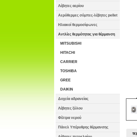
Λέβητες αερίου
Αερόθερμες σόμπες-λέβητες pellet
Ηλιακοί θερμοσίφωνες
Αντλίες θερμότητας για θέρμανση
MITSUBISHI
HITACHI
CARRIER
TOSHIBA
GREE
DAIKIN
Δοχεία αδρανείας
Λέβητες ξύλου
Φίλτρα νερού
Πάνελ Υπέρυθρης θέρμανσης
τε
Λέβητες πετρελαίου