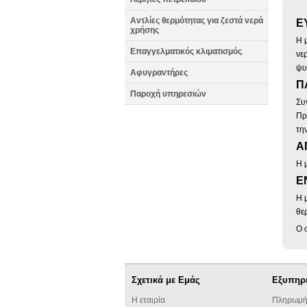
Αντλίες θερμότητας για ζεστά νερά
Ε
χρήσης
Η 
Επαγγελματικός κλιματισμός
νε
ψυ
Αφυγραντήρες
Π
Παροχή υπηρεσιών
Συ
Πρ
τη
Α
Η 
Ε
Η 
θε
Ο 
Σχετικά με Εμάς
Εξυπηρ
Η εταιρία
Πληρωμή