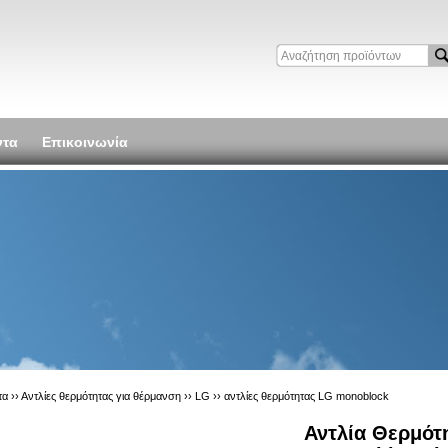
ντα
Επικοινωνία
τα ››
Αντλίες θερμότητας για θέρμανση
››
LG
››
αντλίες θερμότητας LG monoblock
Αντλία Θερμότ