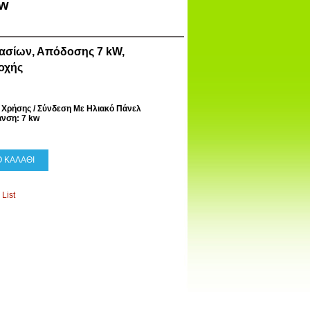
kw
σίων, Απόδοσης 7 kW,
οχής
Χρήσης / Σύνδεση Με Ηλιακό Πάνελ
νση: 7 kw
 ΚΑΛΑΘΙ
List