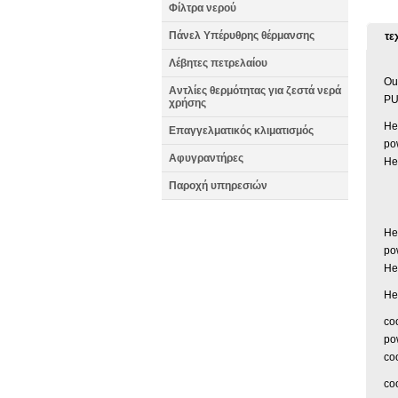
Φίλτρα νερού
Πάνελ Υπέρυθρης θέρμανσης
τε
Λέβητες πετρελαίου
Ou
Αντλίες θερμότητας για ζεστά νερά
P
χρήσης
He
Επαγγελματικός κλιματισμός
po
Αφυγραντήρες
He
Παροχή υπηρεσιών
He
po
He
He
co
po
co
co