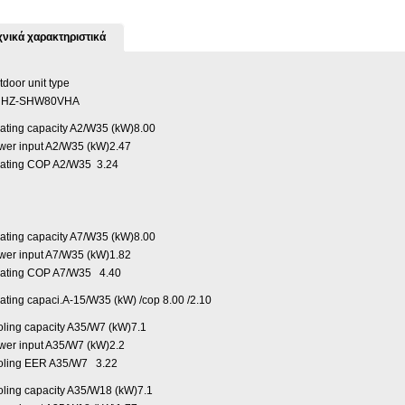
χνικά χαρακτηριστικά
tdoor unit type
UHZ-SHW80VHA
ating capacity A2/W35 (kW)8.00
wer input A2/W35 (kW)2.47
ating COP A2/W35 3.24
ating capacity A7/W35 (kW)8.00
wer input A7/W35 (kW)1.82
ating COP A7/W35 4.40
ating capaci.A-15/W35 (kW) /cop 8.00 /2.10
oling capacity A35/W7 (kW)7.1
wer input A35/W7 (kW)2.2
oling EER A35/W7 3.22
oling capacity A35/W18 (kW)7.1