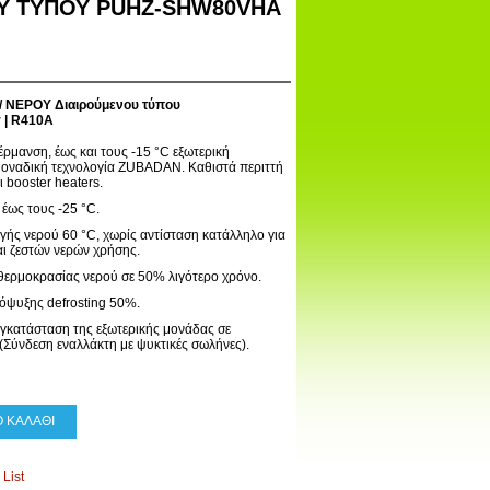
Υ ΤΥΠΟΥ PUHZ-SHW80VHA
 / ΝΕΡΟΥ Διαιρούμενου τύπου
r | R410A
μανση, έως και τους -15 °C εξωτερική
μοναδική τεχνολογία ZUBADAN. Καθιστά περιττή
 booster heaters.
 έως τους -25 °C.
ς νερού 60 °C, χωρίς αντίσταση κατάλληλο για
ι ζεστών νερών χρήσης.
θερμοκρασίας νερού σε 50% λιγότερο χρόνο.
όψυξης defrosting 50%.
γκατάσταση της εξωτερικής μονάδας σε
(Σύνδεση εναλλάκτη με ψυκτικές σωλήνες).
 ΚΑΛΑΘΙ
List