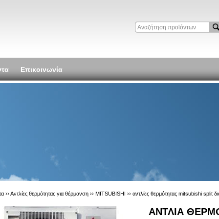
ντα
Επικοινωνία
τα ››
Αντλίες θερμότητας για θέρμανση
››
MITSUBISHI
››
αντλίες θερμότητας mitsubishi split 
ΑΝΤΛΙΑ ΘΕΡΜ