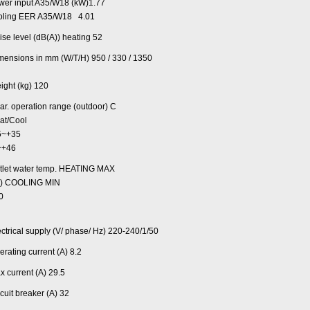
wer input A35/W18 (kW)1.77
oling EER A35/W18 4.01
ise level (dB(A)) heating 52
mensions in mm (W/T/H) 950 / 330 / 1350
ight (kg) 120
ar. operation range (outdoor) C
at/Cool
5~+35
~+46
tlet water temp. HEATING MAX
 ) COOLING MIN
0
ectrical supply (V/ phase/ Hz) 220-240/1/50
erating current (A) 8.2
x current (A) 29.5
cuit breaker (A) 32