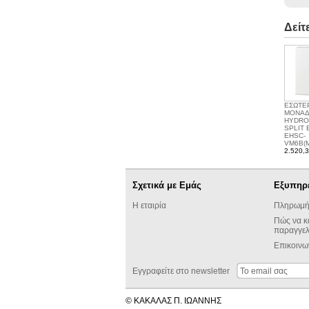
Δείτ
ΕΣΩΤΕ
ΜΟΝΑΔ
HYDR
SPLIT
EHSC-
VM6B(
2.520,3
Σχετικά με Εμάς
Εξυπηρ
Η εταιρία
Πληρωμή
Πώς να κ
παραγγελ
Επικοινω
Εγγραφείτε στο newsletter
© ΚΑΚΑΛΑΣ Π. ΙΩΑΝΝΗΣ