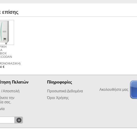
ε επίσης
ΡΙΚΗ
Α
OBOX
 ECODAN
ΜΟΝΟΦΑΣΙΚΗ)
4 €
έτηση Πελατών
Πληροφορίες
Ακολουθήστε μας
 / Αποστολή
Προσωπικά Δεδομένα
άνετε την
Όροι Χρήσης
ία σας.
νία