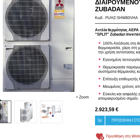
ΔΙΑΙΡΟΥΜΕΝΟ
ZUBADAN
Κωδ.: PUHZ-SHW80VHA
Αντλία θερμότητας ΑΕΡΑ
"SPLIT" Zubadan Inverte
100% Απόδοση στη θέρ
θερμοκρασία, χάρη στη 
την χρήση αντίστασης και
Εγγυημένη λειτουργία
Θερμοκρασία παραγωγή
συστήματα θέρμανσης κα
Επίτευξη επιθυμητής 
Μειωμένος χρόνος απ
Εύκολη και ασφαλής ε
+ Zoom
απομακρυσμένο σημείο. 
2.923,59 €
ΠΡΟΣΘΗΚΗ ΣΤΟ
Προσθήκη στη Wish 