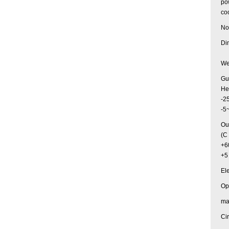
po
co
No
Di
We
Gu
He
-2
-5
Ou
(C
+6
+5
El
Op
ma
Cir