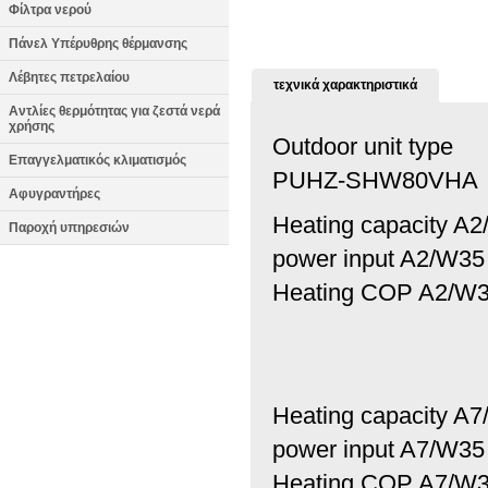
Φίλτρα νερού
Πάνελ Υπέρυθρης θέρμανσης
Λέβητες πετρελαίου
τεχνικά χαρακτηριστικά
Αντλίες θερμότητας για ζεστά νερά
χρήσης
Outdoor unit type
Επαγγελματικός κλιματισμός
PUHZ-SHW80VHA
Αφυγραντήρες
Heating capacity A
Παροχή υπηρεσιών
power input A2/W35
Heating COP A2/W3
Heating capacity A
power input A7/W35
Heating COP A7/W