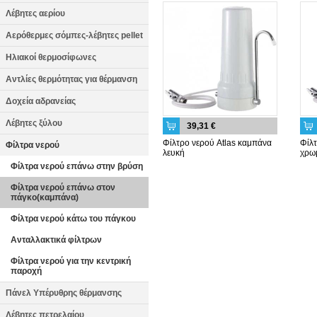
Λέβητες αερίου
Αερόθερμες σόμπες-λέβητες pellet
Ηλιακοί θερμοσίφωνες
Αντλίες θερμότητας για θέρμανση
Δοχεία αδρανείας
Λέβητες ξύλου
39,31 €
Φίλτρο νερού Atlas καμπάνα
Φίλτ
Φίλτρα νερού
λευκή
χρω
Φίλτρα νερού επάνω στην βρύση
Φίλτρα νερού επάνω στον
πάγκο(καμπάνα)
Φίλτρα νερού κάτω του πάγκου
Ανταλλακτικά φίλτρων
Φίλτρα νερού για την κεντρική
παροχή
Πάνελ Υπέρυθρης θέρμανσης
Λέβητες πετρελαίου