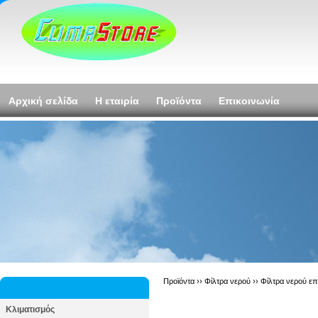
Αρχική σελίδα
Η εταιρία
Προϊόντα
Επικοινωνία
Προϊόντα ››
Φίλτρα νερού
››
Φίλτρα νερού ε
Κλιματισμός