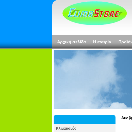
Αρχική σελίδα
Η εταιρία
Προϊό
Δεν β
Κλιματισμός