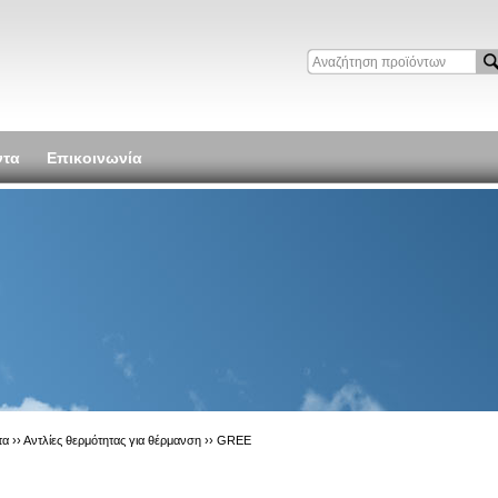
ντα
Επικοινωνία
τα ››
Αντλίες θερμότητας για θέρμανση
››
GREE