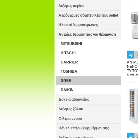
Λέβητες αερίου
Αερόθερμες σόμπες-λέβητες pellet
Ηλιακοί θερμοσίφωνες
Αντλίες θερμότητας για θέρμανση
MITSUBISHI
HITACHI
CARRIER
ΑΝΤΛΙ
ΝΕΡΟ
ΤΥΠΟ
TOSHIBA
6,0KW
GREE
DAIKIN
Δοχεία αδρανείας
Λέβητες ξύλου
Φίλτρα νερού
Πάνελ Υπέρυθρης θέρμανσης
Λέβητες πετρελαίου