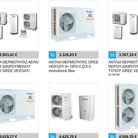
2.903,41 €
3.326,83 €
3.367,16 €
Α ΘΕΡΜΟΤΗΤΑΣ ΑΕΡΑ/
ΑΝΤΛΙΑ ΘΕΡΜΟΤΗΤΑΣ GREE
ΑΝΤΛΙΑ ΘΕΡΜΟΤ
Υ ΔΙΑΙΡΟΥΜΕΝΟΥ
VERSATI II+ GRS-CQ 8.0
ΝΕΡΟΥ ΔΙΑΙΡΟ
Υ GREE VERSATI
monoblock 8kw
ΤΥΠΟΥ GREE VE
9,0KW
3.629,27 €
4.425,70 €
4.506,35 €