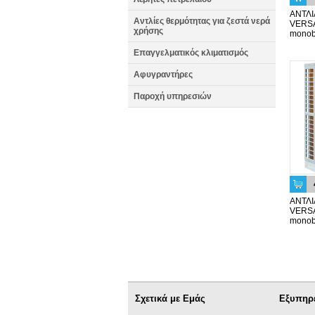
ΑΝΤΛ
Αντλίες θερμότητας για ζεστά νερά
VERSA
χρήσης
monob
Επαγγελματικός κλιματισμός
Αφυγραντήρες
Παροχή υπηρεσιών
ΑΝΤΛ
VERSA
monob
Σχετικά με Εμάς
Εξυπηρ