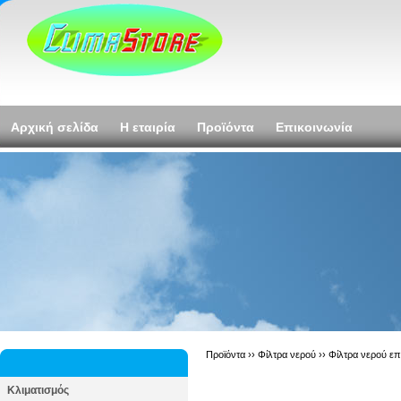
Αρχική σελίδα
Η εταιρία
Προϊόντα
Επικοινωνία
Προϊόντα ››
Φίλτρα νερού
››
Φίλτρα νερού ε
Κλιματισμός